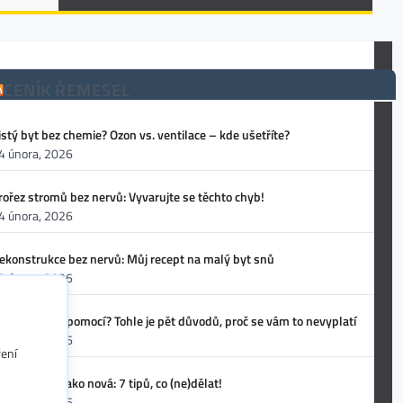
CENÍK ŘEMESEL
istý byt bez chemie? Ozon vs. ventilace – kde ušetříte?
4 února, 2026
rořez stromů bez nervů: Vyvarujte se těchto chyb!
4 února, 2026
ekonstrukce bez nervů: Můj recept na malý byt snů
3 února, 2026
těhování svépomocí? Tohle je pět důvodů, proč se vám to nevyplatí
3 února, 2026
ření
utosedačka jako nová: 7 tipů, co (ne)dělat!
3 února, 2026