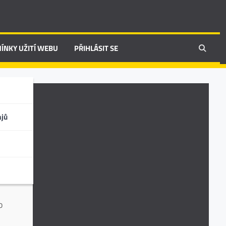
ÍNKY UŽITÍ WEBU
PŘIHLÁSIT SE
ajů
 s
o