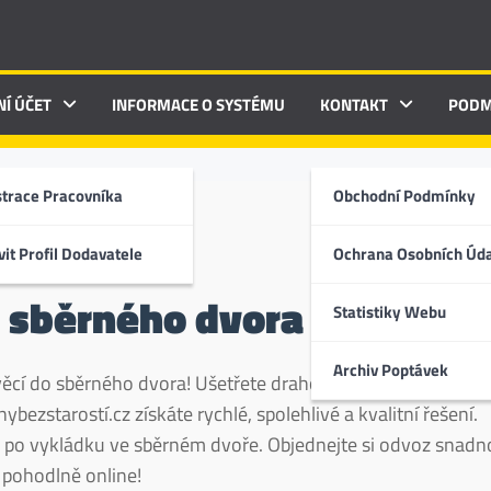
NÍ ÚČET
INFORMACE O SYSTÉMU
KONTAKT
PODM
strace Pracovníka
Obchodní Podmínky
it Profil Dodavatele
Ochrana Osobních Úd
Z STAROSTÍ • KATEGORIE
 sběrného dvora
Statistiky Webu
Archiv Poptávek
věcí do sběrného dvora! Ušetřete drahocenný čas a námahu
ezstarostí.cz získáte rychlé, spolehlivé a kvalitní řešení.
ž po vykládku ve sběrném dvoře. Objednejte si odvoz snadn
 pohodlně online!