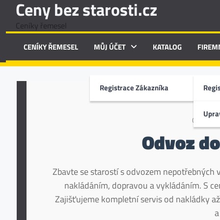
Ceny bez starosti.cz
Skip
to
Ceníky řemesel
content
CENÍKY ŘEMESEL
MŮJ ÚČET
KATALOG
FIREM
Registrace Zákazníka
Regi
Uprav
CENY BE
Odvoz do
Zbavte se starostí s odvozem nepotřebných 
nakládáním, dopravou a vykládáním. S cenyb
Zajišťujeme kompletní servis od nakládky a
a