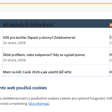
NEJNOVĚJŠÍ PŘÍSPĚVKY
SOS pro textilie: Zápach a skvrny? Zvládneme to!
Č
24 února, 2026
2
Úklid profíkem, nebo svépomocí? Kdy se vyplatí pomoc
P
24 února, 2026
2
Mistr na klíč: Ceník 2026 a jak ušetřit (AŽ 40%)
R
24 února, 2026
2
nto web používá cookies
Lesklá podlaha bez starostí: Voskování strojem se vyplatí!
S
24 února, 2026
2
 ukliddomacnosti.cz používáme soubory cookies pro správné fungování, mě
vnosti a marketing.
Více informací
.
Společné prostory bez starostí: Jak ušetřit na úklidu?
A
23 února, 2026
2