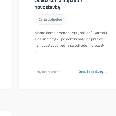
Odvoz suti a odpadu z
novostavby
Cena dohodou
Máme doma hromadu suti, obkladů, kartonů
a dalších zbytků po dokončovacích pracích
na novostavbě. Jedná se odhadem o cca 3-
4…
Detail poptávky →
Ceny bez starostí