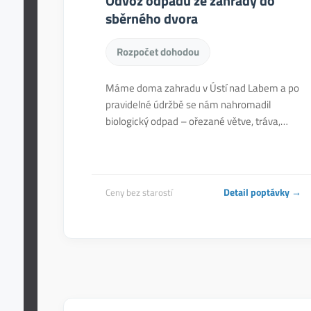
Odvoz odpadu ze zahrady do
sběrného dvora
Rozpočet dohodou
Máme doma zahradu v Ústí nad Labem a po
pravidelné údržbě se nám nahromadil
biologický odpad – ořezané větve, tráva,…
Detail poptávky →
Ceny bez starostí