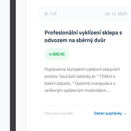
ID: 725
25. 12. 2025
Profesionální vyklízení sklepa s
odvozem na sběrný dvůr
4 000 Kč
Poptáváme kompletní vyklízení sklepních
prostor. Součástí zakázky je: * Třídění a
balení odpadu. * Opatrná manipulace s
veškerým vyklízeným materiálem.…
Detail poptávky →
Ceny bez starostí