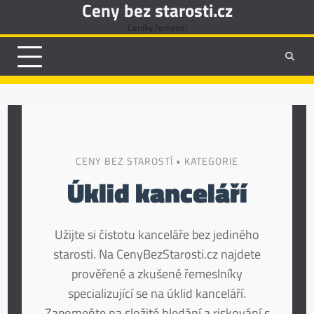
Ceny bez starosti.cz
Skip
to
Ceníky řemesel
content
CENY BEZ STAROSTÍ • KATEGORIE
Úklid kanceláří
Užijte si čistotu kanceláře bez jediného
starosti. Na CenyBezStarosti.cz najdete
prověřené a zkušené řemeslníky
specializující se na úklid kanceláří.
Zapomeňte na složité hledání a riskování s