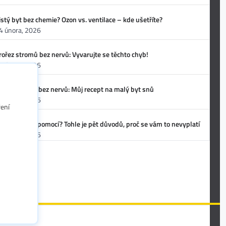
istý byt bez chemie? Ozon vs. ventilace – kde ušetříte?
4 února, 2026
rořez stromů bez nervů: Vyvarujte se těchto chyb!
4 února, 2026
ekonstrukce bez nervů: Můj recept na malý byt snů
3 února, 2026
ření
těhování svépomocí? Tohle je pět důvodů, proč se vám to nevyplatí
3 února, 2026
.