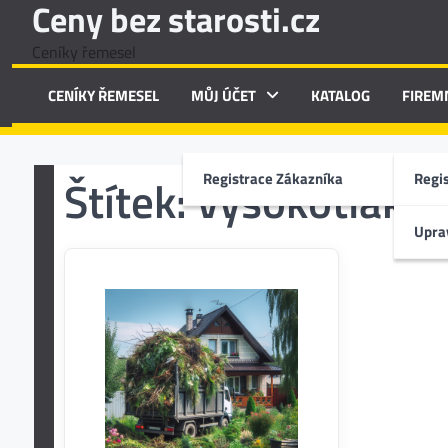
Ceny bez starosti.cz
Skip
to
Ceníky řemesel
content
CENÍKY ŘEMESEL
MŮJ ÚČET
KATALOG
FIREM
Registrace Zákazníka
Regi
Štítek:
vysokotlaké č
Uprav