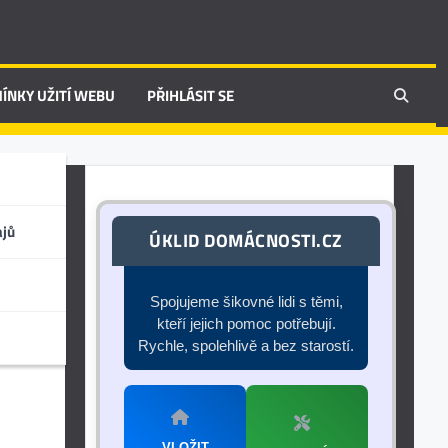
ÍNKY UŽITÍ WEBU
PŘIHLÁSIT SE
ajů
ÚKLID DOMÁCNOSTI.CZ
Spojujeme šikovné lidi s těmi,
kteří jejich pomoc potřebují.
Rychle, spolehlivě a bez starostí.
VLOŽIT