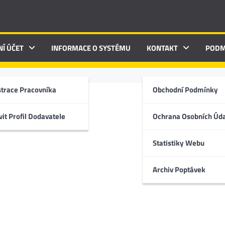
NÍ ÚČET
INFORMACE O SYSTÉMU
KONTAKT
PODM
strace Pracovníka
Obchodní Podmínky
ištění
it Profil Dodavatele
Ochrana Osobních Úd
Statistiky Webu
Archiv Poptávek