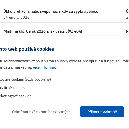
Úklid profíkem, nebo svépomocí? Kdy se vyplatí pomoc
Č
24 února, 2026
2
Mistr na klíč: Ceník 2026 a jak ušetřit (AŽ 40%)
P
24 února, 2026
2
nto web používá cookies
Lesklá podlaha bez starostí: Voskování strojem se vyplatí!
R
24 února, 2026
2
 ukliddomacnosti.cz používáme soubory cookies pro správné fungování, mě
vnosti a marketing.
Více informací
.
Společné prostory bez starostí: Jak ušetřit na úklidu?
S
23 února, 2026
2
bytné cookies (vždy povoleny)
lytické cookies
ketingové cookies
Odmítnout vše kromě nezbytných
Přijmout vybrané
| Frontier-news Child by
Zdeněk Zelenský
| Powered by
WordPress