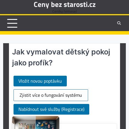
Ceny bez starosti.cz
Skip
to
Ceníky řemesel
content
Jak vymalovat dětský pokoj
jako profík?
Vložit novou poptávku
Zjistit více o fungování systému
Nabídnout své služby (Registrace)