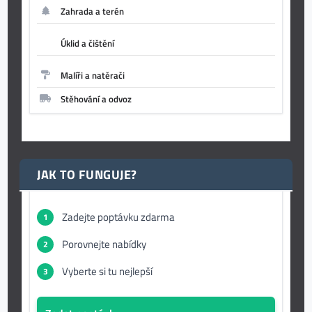
Zahrada a terén
Úklid a čištění
Malíři a natěrači
Stěhování a odvoz
JAK TO FUNGUJE?
Zadejte poptávku zdarma
1
Porovnejte nabídky
2
Vyberte si tu nejlepší
3