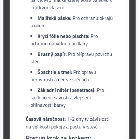
barvy. Pro hladké stěny volte váleček s
krátkým vlasem.
Malířská páska:
Pro ochranu okrajů
a oken.
Krycí fólie nebo plachta:
Pro
ochranu nábytku a podlahy.
Brusný papír:
Pro přípravu povrchu
stěn.
Špachtle a tmel:
Pro opravu
nerovností a děr ve stěnách.
Základní nátěr (penetrace):
Pro
sjednocení savosti a zlepšení
přilnavosti barvy.
Časová náročnost:
1-2 dny (v závislosti
na velikosti pokoje a počtu vrstev).
Postup krok za krokem: