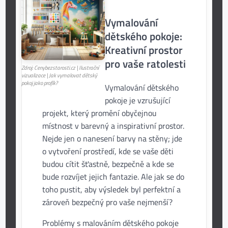
Vymalování
dětského pokoje:
Kreativní prostor
pro vaše ratolesti
Zdroj: Cenybezstarosti.cz | Ilustrační
vizualizace | Jak vymalovat dětský
pokoj jako profík?
Vymalování dětského
pokoje je vzrušující
projekt, který promění obyčejnou
místnost v barevný a inspirativní prostor.
Nejde jen o nanesení barvy na stěny; jde
o vytvoření prostředí, kde se vaše děti
budou cítit šťastně, bezpečně a kde se
bude rozvíjet jejich fantazie. Ale jak se do
toho pustit, aby výsledek byl perfektní a
zároveň bezpečný pro vaše nejmenší?
Problémy s malováním dětského pokoje